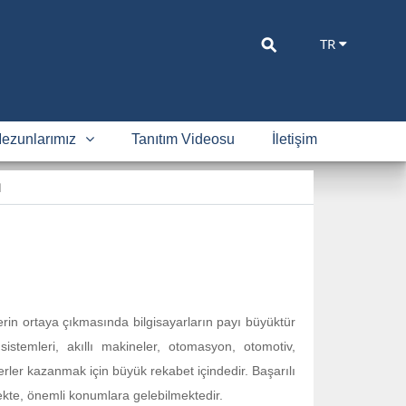
⚲
TR
ezunlarımız
Tanıtım Videosu
İletişim
ı
erin ortaya çıkmasında bilgisayarların payı büyüktür
istemleri, akıllı makineler, otomasyon, otomotiv,
kerler kazanmak için büyük rekabet içindedir. Başarılı
mekte, önemli konumlara gelebilmektedir.