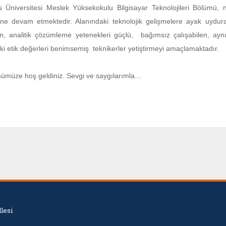
s Üniversitesi Meslek Yüksekokulu Bilgisayar Teknolojileri Bölümü, nit
ine devam etmektedir. Alanındaki teknolojik gelişmelere ayak uydur
an, analitik çözümleme yetenekleri güçlü, bağımsız çalışabilen, a
ki etik değerleri benimsemiş teknikerler yetiştirmeyi amaçlamaktadır.
ümüze hoş geldiniz. Sevgi ve saygılarımla…
lesi