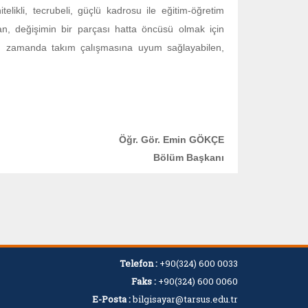
elikli, tecrubeli, güçlü kadrosu ile eğitim-öğretim
an, değişimin bir parçası hatta öncüsü olmak için
ynı zamanda takım çalışmasına uyum sağlayabilen,
Öğr. Gör. Emin GÖKÇE
Bölüm Başkanı
Telefon :
+90(324) 600 0033
Faks :
+90(324) 600 0060
E-Posta :
bilgisayar@tarsus.edu.tr