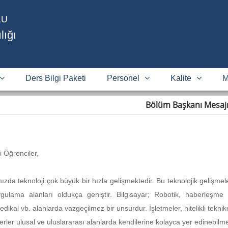
LU
lığı
Ders Bilgi Paketi
Personel
Kalite
M
Bölüm Başkanı Mesaj
i Öğrenciler,
zda teknoloji çok büyük bir hızla gelişmektedir. Bu teknolojik gelişmel
gulama alanları oldukça geniştir. Bilgisayar; Robotik, haberleşme s
dikal vb. alanlarda vazgeçilmez bir unsurdur. İşletmeler, nitelikli tekni
erler ulusal ve uluslararası alanlarda kendilerine kolayca yer edinebil