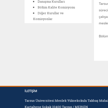
Danışma Kurulları
Tarsu
Bölüm Kalite Komisyonu
sürec
Diğer Kurullar ve
çalış
Komisyonlar
mesle
Bölüm
İLETIŞIM
Tarsus Üniversitesi Meslek Yüksekokulu Takbaş Mahal
Kartaltepe Sokak 33400 Tarsus / MERSİN