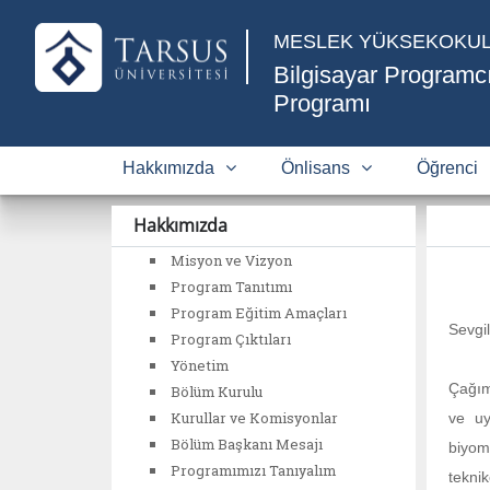
MESLEK YÜKSEKOKU
Bilgisayar Programcı
Programı
Hakkımızda
Önlisans
Öğrenci
Hakkımızda
Misyon ve Vizyon
Program Tanıtımı
Program Eğitim Amaçları
Sevgil
Program Çıktıları
Yönetim
Çağımı
Bölüm Kurulu
Kurullar ve Komisyonlar
ve uy
Bölüm Başkanı Mesajı
biyome
Programımızı Tanıyalım
teknik